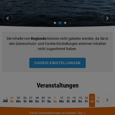
Die Inhalte von
Regiondo
können nicht geladen werden, da Sie in
den Datenschutz- und Cookie-Einstellungen externen Inhalten
nicht zugestimmt haben.
COOKIE-EINSTELLUNGEN
Veranstaltungen
2
03
04
05
06
07
08
09
10
11
12
13
14
15
16
17
18
19
20
Jul
r
Sa
So
Mo
Di
Mi
Do
Fr
Sa
So
Mo
Di
Mi
Do
Fr
Sa
So
Mo
Di
Keine Veranstaltungen an diesem Tag :-(