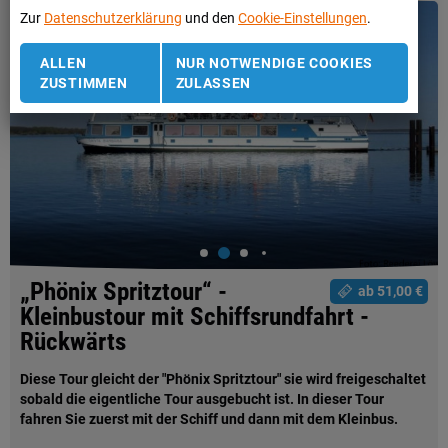
Zur
Datenschutzerklärung
und den
Cookie-Einstellungen
.
ALLEN
NUR NOTWENDIGE COOKIES
ZUSTIMMEN
ZULASSEN
„Phönix Spritztour“ -
ab 51,00 €
Kleinbustour mit Schiffsrundfahrt -
Rückwärts
Diese Tour gleicht der "Phönix Spritztour" sie wird freigeschaltet
sobald die eigentliche Tour ausgebucht ist. In dieser Tour
fahren Sie zuerst mit der Schiff und dann mit dem Kleinbus.