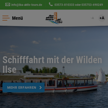
info@iba-aktiv-tours.de
|
03573-810333
oder
035753-690249
Menü
+A
-A
Schifffahrt mit der Wilden
Ilse
MEHR ERFAHREN