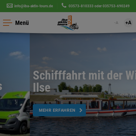
info@iba-aktiv-tours.de
|
03573-810333
oder
035753-690249
Menü
+A
-A
Schifffahrt mit der Wilden
Ilse
MEHR ERFAHREN