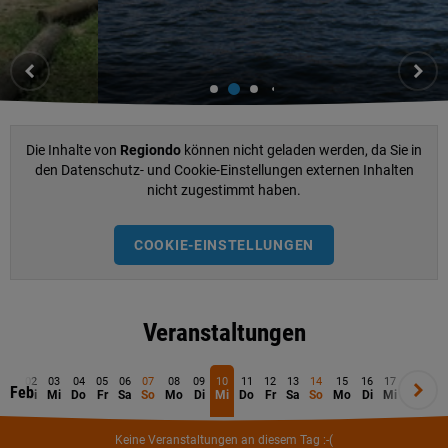
Die Inhalte von
Regiondo
können nicht geladen werden, da Sie in
den Datenschutz- und Cookie-Einstellungen externen Inhalten
nicht zugestimmt haben.
COOKIE-EINSTELLUNGEN
Veranstaltungen
01
02
03
04
05
06
07
08
09
10
11
12
13
14
15
16
17
18
19
Feb
Mo
Di
Mi
Do
Fr
Sa
So
Mo
Di
Mi
Do
Fr
Sa
So
Mo
Di
Mi
Do
Fr
Keine Veranstaltungen an diesem Tag :-(