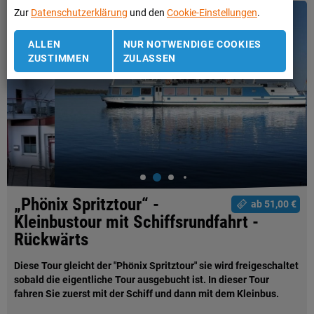
Zur
Datenschutzerklärung
und den
Cookie-Einstellungen
.
ALLEN
NUR NOTWENDIGE COOKIES
ZUSTIMMEN
ZULASSEN
„Phönix Spritztour“ -
ab 51,00 €
Kleinbustour mit Schiffsrundfahrt -
Rückwärts
Diese Tour gleicht der "Phönix Spritztour" sie wird freigeschaltet
sobald die eigentliche Tour ausgebucht ist. In dieser Tour
fahren Sie zuerst mit der Schiff und dann mit dem Kleinbus.