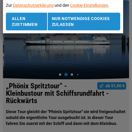
Zur
Datenschutzerklärung
und den
Cookie-Einstellungen
.
ALLEN
NUR NOTWENDIGE COOKIES
ZUSTIMMEN
ZULASSEN
„Phönix Spritztour“ -
ab 51,00 €
Kleinbustour mit Schiffsrundfahrt -
Rückwärts
Diese Tour gleicht der "Phönix Spritztour" sie wird freigeschaltet
sobald die eigentliche Tour ausgebucht ist. In dieser Tour
fahren Sie zuerst mit der Schiff und dann mit dem Kleinbus.