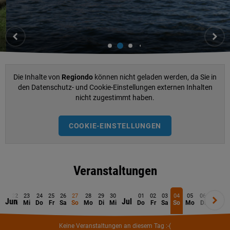
Die Inhalte von
Regiondo
können nicht geladen werden, da Sie in
den Datenschutz- und Cookie-Einstellungen externen Inhalten
nicht zugestimmt haben.
COOKIE-EINSTELLUNGEN
Veranstaltungen
21
22
23
24
25
26
27
28
29
30
01
02
03
04
05
06
07
0
Jun
Jul
Mo
Di
Mi
Do
Fr
Sa
So
Mo
Di
Mi
Do
Fr
Sa
So
Mo
Di
Mi
D
Keine Veranstaltungen an diesem Tag :-(