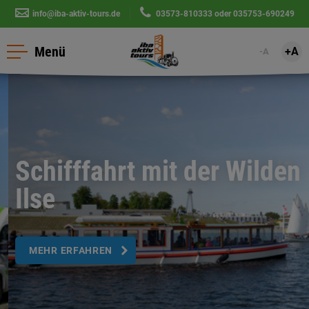
info@iba-aktiv-tours.de
|
03573-810333
oder
035753-690249
Menü
+A
-A
Schifffahrt mit der Wilden
Ilse
MEHR ERFAHREN