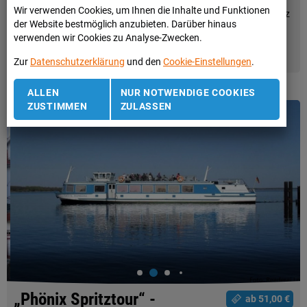
Seenland bis nach Lieske zum historischen Schrotholzhaus. Dort
Wir verwenden Cookies, um Ihnen die Inhalte und Funktionen
erfahren Sie bei einer Führung mehr über das Leben in der Lausitz
der Website bestmöglich anzubieten. Darüber hinaus
vor der Kohle und die Geschichte des Hauses. Inkl. Kaffeegedeck
verwenden wir Cookies zu Analyse-Zwecken.
im Hofimbiss in Lieske.
WEITER LESEN
Zur
Datenschutzerklärung
und den
Cookie-Einstellungen
.
ALLEN
NUR NOTWENDIGE COOKIES
ZUSTIMMEN
ZULASSEN
„Phönix Spritztour“ -
ab 51,00 €