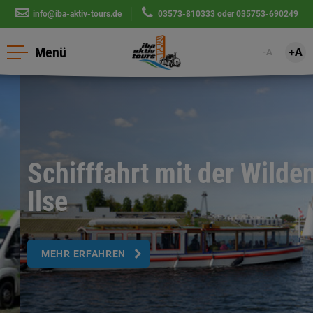
info@iba-aktiv-tours.de
|
03573-810333
oder
035753-690249
Menü
+A
-A
Schifffahrt mit der Wilden
Ilse
MEHR ERFAHREN