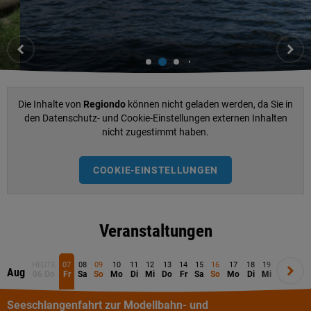
Die Inhalte von
Regiondo
können nicht geladen werden, da Sie in
den Datenschutz- und Cookie-Einstellungen externen Inhalten
nicht zugestimmt haben.
COOKIE-EINSTELLUNGEN
Veranstaltungen
HEUTE
07
08
09
10
11
12
13
14
15
16
17
18
19
20
21
Aug
Aug
06 Do
Fr
Sa
So
Mo
Di
Mi
Do
Fr
Sa
So
Mo
Di
Mi
Do
Fr
Seeschlangenfahrt zur Modellbahn- und