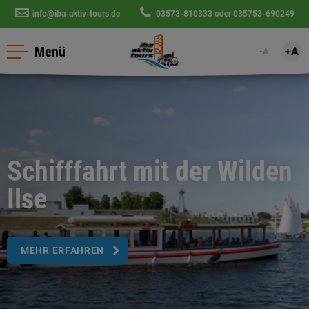
info@iba-aktiv-tours.de
|
03573-810333
oder
035753-690249
Menü
+A
-A
Schifffahrt mit der Wilden
Ilse
MEHR ERFAHREN