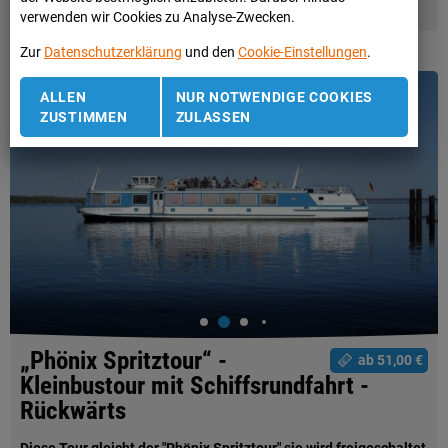
WEITER LESEN
verwenden wir Cookies zu Analyse-Zwecken.
Zur
Datenschutzerklärung
und den
Cookie-Einstellungen
.
ALLEN
NUR NOTWENDIGE COOKIES
ZUSTIMMEN
ZULASSEN
„Phönix Spritztour“ -
ab 51,00 €
Kleinbustour mit Schiffsrundfahrt -
Rückwärts