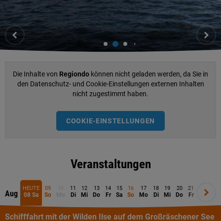
Die Inhalte von
Regiondo
können nicht geladen werden, da Sie in
den Datenschutz- und Cookie-Einstellungen externen Inhalten
nicht zugestimmt haben.
COOKIE-EINSTELLUNGEN
Veranstaltungen
HEUTE
09
10
11
12
13
14
15
16
17
18
19
20
21
22
23
Aug
Aug
08 Sa
So
Mo
Di
Mi
Do
Fr
Sa
So
Mo
Di
Mi
Do
Fr
Sa
So
Schifffahrt mit der Wilden Ilse auf dem Großräschener See